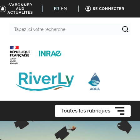
S'ABONNER
FR
EN
AUX
SE CONNECTER
ACTUALITÉS
Tapez
ici
votre
recherche
Toutes les rubriques