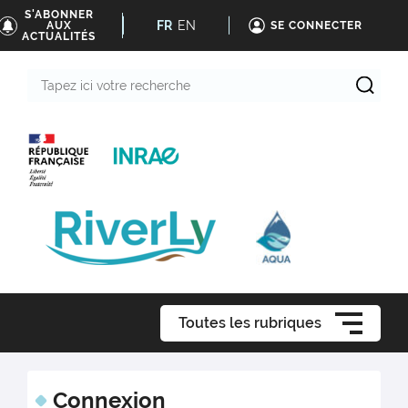
S'ABONNER
FR
EN
AUX
SE CONNECTER
ACTUALITÉS
Tapez
ici
votre
recherche
Toutes les rubriques
Connexion